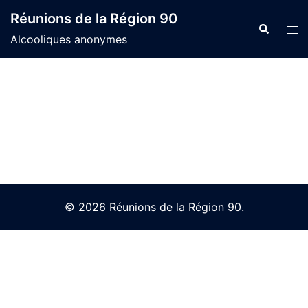
Skip
Réunions de la Région 90
to
Search
Tog
Alcooliques anonymes
content
men
© 2026 Réunions de la Région 90.