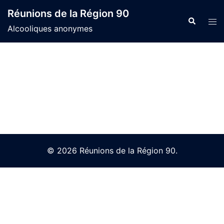
Skip
Réunions de la Région 90
to
Search
Tog
Alcooliques anonymes
content
men
© 2026 Réunions de la Région 90.