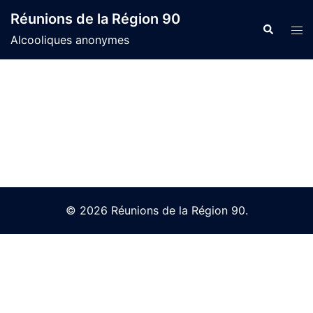
Skip
Réunions de la Région 90
to
Search
Tog
Alcooliques anonymes
content
men
© 2026 Réunions de la Région 90.