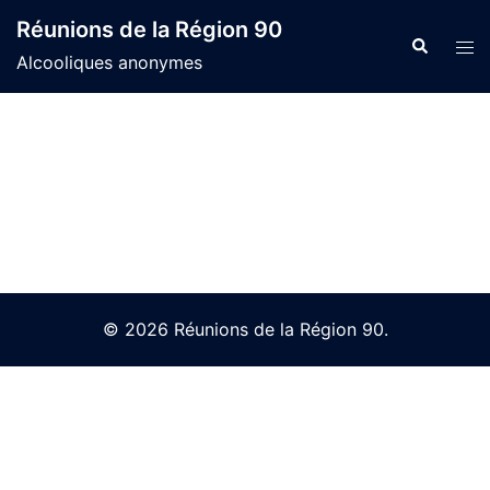
Skip
Réunions de la Région 90
to
Search
Tog
Alcooliques anonymes
content
men
© 2026 Réunions de la Région 90.