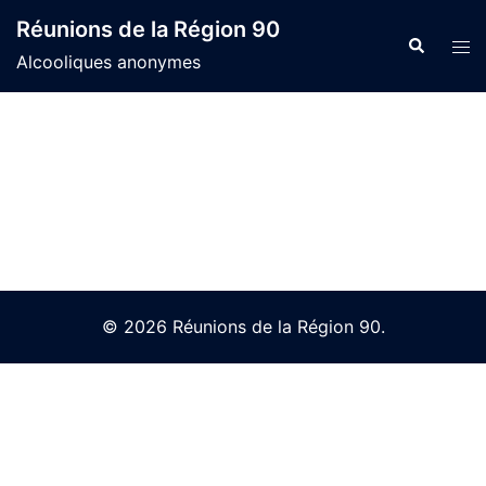
Skip
Réunions de la Région 90
to
Search
Tog
Alcooliques anonymes
content
men
© 2026 Réunions de la Région 90.