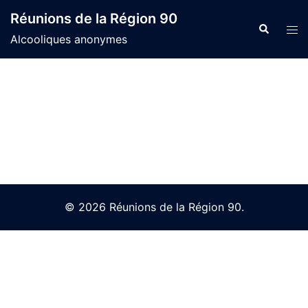
Skip
Réunions de la Région 90
to
Search
Tog
Alcooliques anonymes
content
men
© 2026 Réunions de la Région 90.