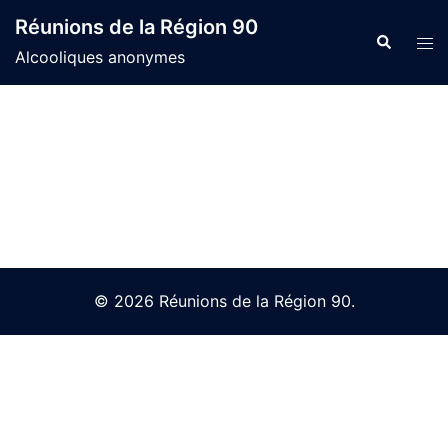
Skip
Réunions de la Région 90
to
Search
Tog
Alcooliques anonymes
content
men
© 2026 Réunions de la Région 90.