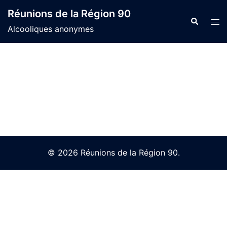
Skip
Réunions de la Région 90
to
Search
Tog
Alcooliques anonymes
content
men
© 2026 Réunions de la Région 90.