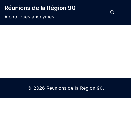
Skip
Réunions de la Région 90
to
Search
Tog
Alcooliques anonymes
content
men
© 2026 Réunions de la Région 90.