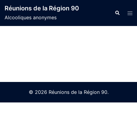
Skip
Réunions de la Région 90
to
Search
Tog
Alcooliques anonymes
content
men
© 2026 Réunions de la Région 90.