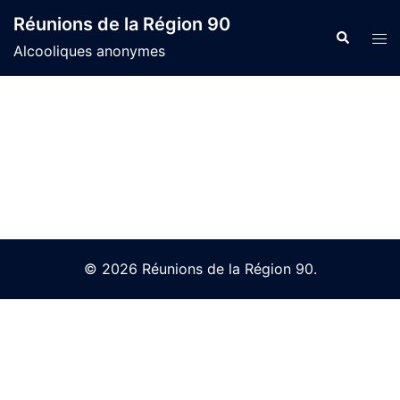
Skip
Réunions de la Région 90
to
Search
Tog
Alcooliques anonymes
content
men
© 2026 Réunions de la Région 90.