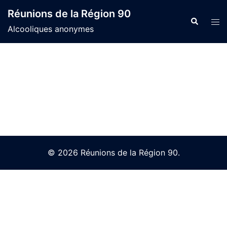
Skip
Réunions de la Région 90
to
Search
Tog
Alcooliques anonymes
content
men
© 2026 Réunions de la Région 90.