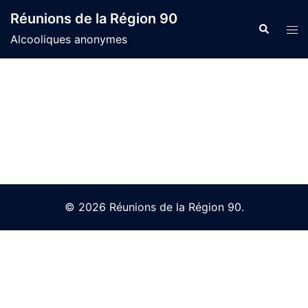
Skip
Réunions de la Région 90
to
Search
Tog
Alcooliques anonymes
content
men
© 2026 Réunions de la Région 90.