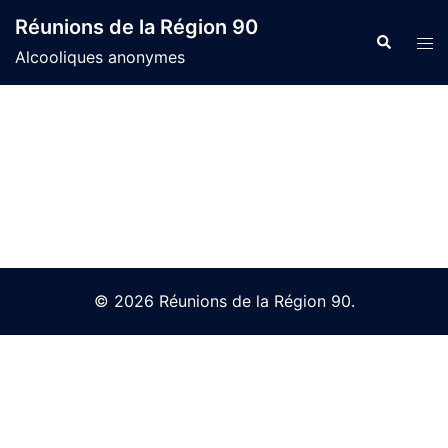
Skip
Réunions de la Région 90
to
Search
Tog
Alcooliques anonymes
content
men
© 2026 Réunions de la Région 90.