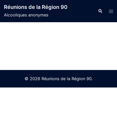
Skip
Réunions de la Région 90
to
Search
Tog
Alcooliques anonymes
content
men
© 2026 Réunions de la Région 90.