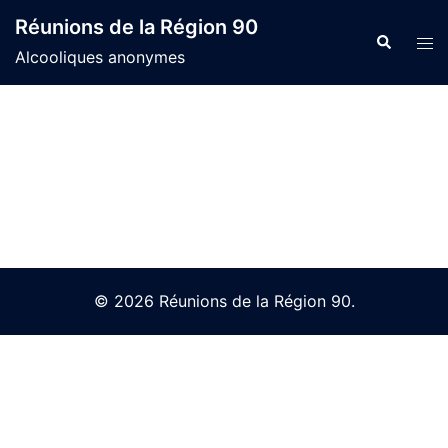
Skip
Réunions de la Région 90
to
Search
Tog
Alcooliques anonymes
content
men
© 2026 Réunions de la Région 90.