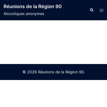
Skip
Réunions de la Région 90
to
Search
Tog
Alcooliques anonymes
content
men
© 2026 Réunions de la Région 90.