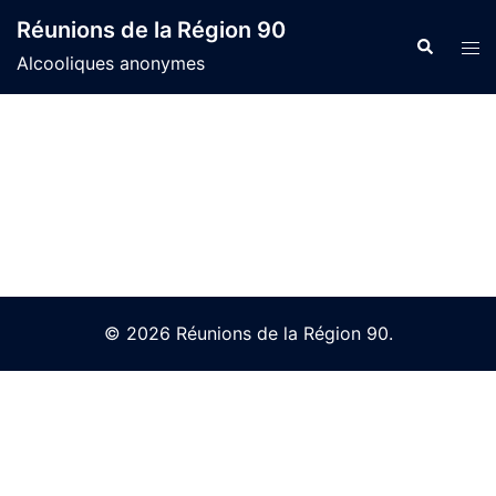
Skip
Réunions de la Région 90
to
Search
Tog
Alcooliques anonymes
content
men
© 2026 Réunions de la Région 90.