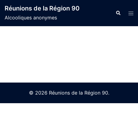
Skip
Réunions de la Région 90
to
Search
Tog
Alcooliques anonymes
content
men
© 2026 Réunions de la Région 90.