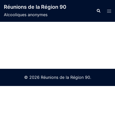
Skip
Réunions de la Région 90
to
Search
Tog
Alcooliques anonymes
content
men
© 2026 Réunions de la Région 90.