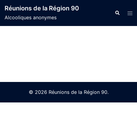
Skip
Réunions de la Région 90
to
Search
Tog
Alcooliques anonymes
content
men
© 2026 Réunions de la Région 90.