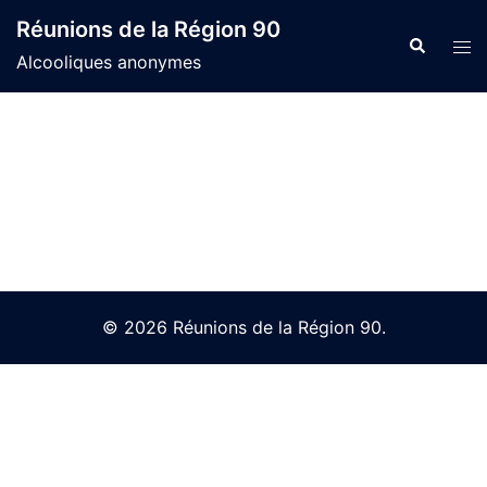
Skip
Réunions de la Région 90
to
Search
Tog
Alcooliques anonymes
content
men
© 2026 Réunions de la Région 90.