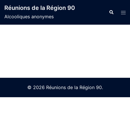
Skip
Réunions de la Région 90
to
Search
Tog
Alcooliques anonymes
content
men
© 2026 Réunions de la Région 90.