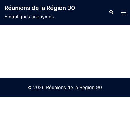
Skip
Réunions de la Région 90
to
Search
Tog
Alcooliques anonymes
content
men
© 2026 Réunions de la Région 90.