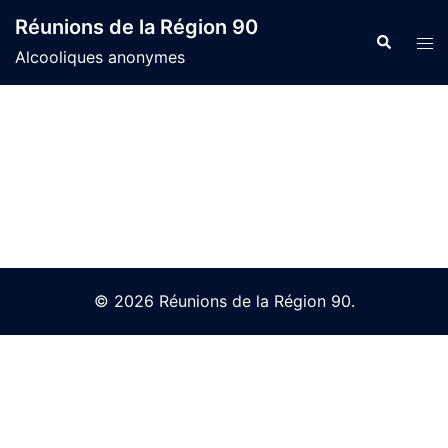
Skip
Réunions de la Région 90
to
Search
Tog
Alcooliques anonymes
content
men
© 2026 Réunions de la Région 90.