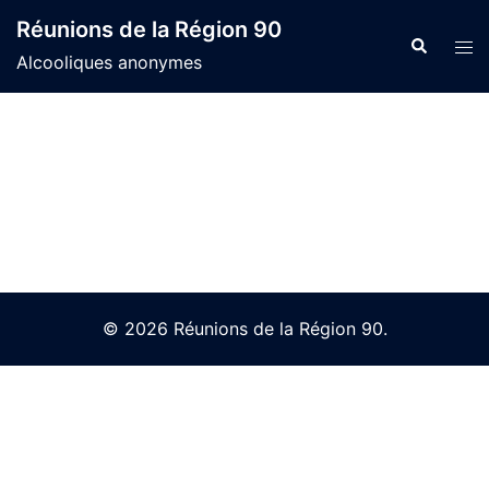
Skip
Réunions de la Région 90
to
Search
Tog
Alcooliques anonymes
content
men
© 2026 Réunions de la Région 90.