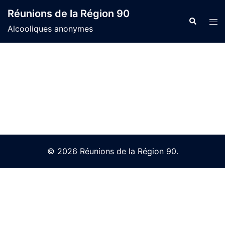
Skip
Réunions de la Région 90
to
Search
Tog
Alcooliques anonymes
content
men
© 2026 Réunions de la Région 90.