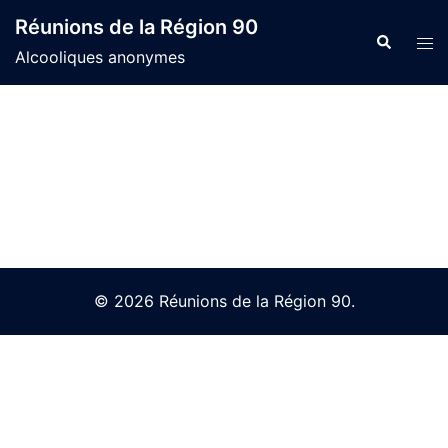
Skip
Réunions de la Région 90
to
Search
Tog
Alcooliques anonymes
content
men
© 2026 Réunions de la Région 90.