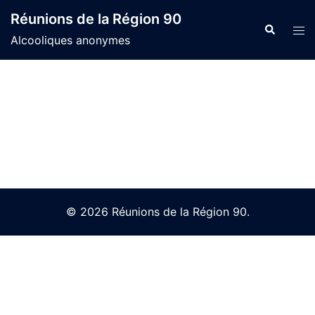
Skip
Réunions de la Région 90
to
Search
Tog
Alcooliques anonymes
content
men
© 2026 Réunions de la Région 90.