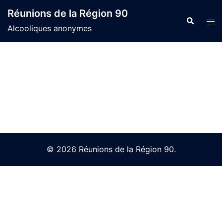
Skip
Réunions de la Région 90
to
Search
Tog
Alcooliques anonymes
content
men
© 2026 Réunions de la Région 90.