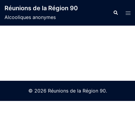
Skip
Réunions de la Région 90
to
Search
Tog
Alcooliques anonymes
content
men
© 2026 Réunions de la Région 90.