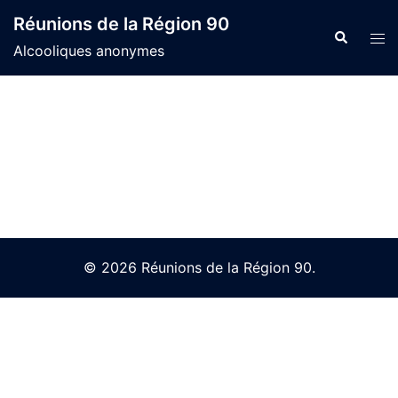
Skip
Réunions de la Région 90
to
Search
Tog
Alcooliques anonymes
content
men
© 2026 Réunions de la Région 90.