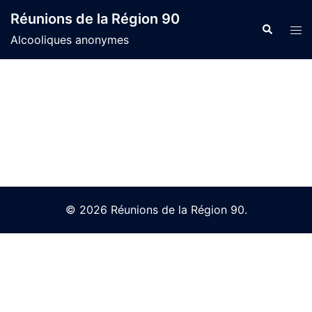
Skip
Réunions de la Région 90
to
Search
Tog
Alcooliques anonymes
content
men
© 2026 Réunions de la Région 90.