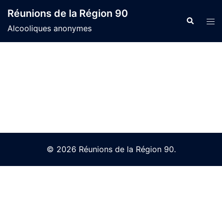
Skip
Réunions de la Région 90
to
Search
Tog
Alcooliques anonymes
content
men
© 2026 Réunions de la Région 90.