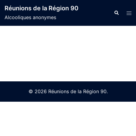
Skip
Réunions de la Région 90
to
Search
Tog
Alcooliques anonymes
content
men
© 2026 Réunions de la Région 90.