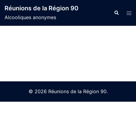
Skip
Réunions de la Région 90
to
Search
Tog
Alcooliques anonymes
content
men
© 2026 Réunions de la Région 90.