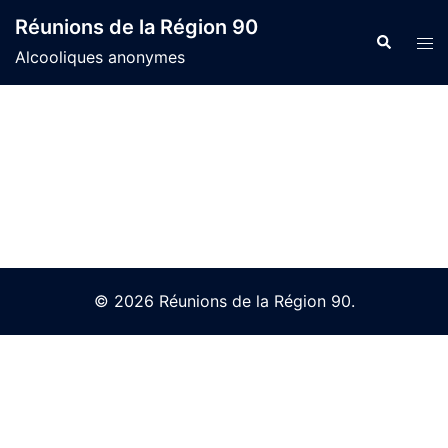
Skip
Réunions de la Région 90
to
Search
Tog
Alcooliques anonymes
content
men
© 2026 Réunions de la Région 90.