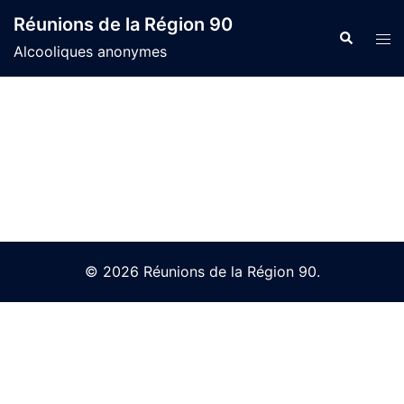
Skip
Réunions de la Région 90
to
Search
Tog
Alcooliques anonymes
content
men
© 2026 Réunions de la Région 90.