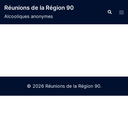
Skip
Réunions de la Région 90
to
Search
Tog
Alcooliques anonymes
content
men
© 2026 Réunions de la Région 90.