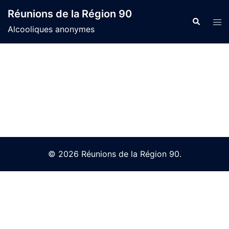
Skip
Réunions de la Région 90
to
Search
Tog
Alcooliques anonymes
content
men
© 2026 Réunions de la Région 90.