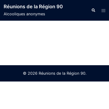
Skip
Réunions de la Région 90
to
Search
Tog
Alcooliques anonymes
content
men
© 2026 Réunions de la Région 90.