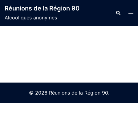
Skip
Réunions de la Région 90
to
Search
Tog
Alcooliques anonymes
content
men
© 2026 Réunions de la Région 90.