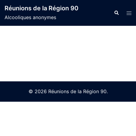
Skip
Réunions de la Région 90
to
Search
Tog
Alcooliques anonymes
content
men
© 2026 Réunions de la Région 90.