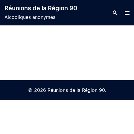
Skip
Réunions de la Région 90
to
Search
Tog
Alcooliques anonymes
content
men
© 2026 Réunions de la Région 90.