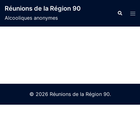
Skip
Réunions de la Région 90
to
Search
Tog
Alcooliques anonymes
content
men
© 2026 Réunions de la Région 90.