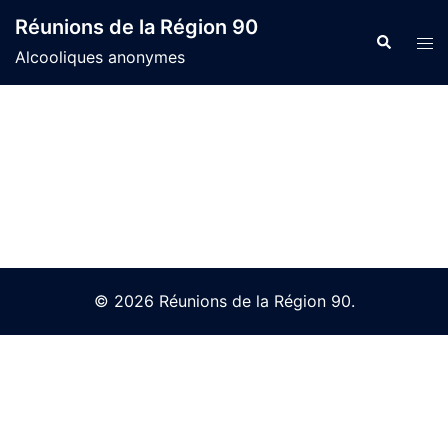
Skip
Réunions de la Région 90
to
Search
Tog
Alcooliques anonymes
content
men
© 2026 Réunions de la Région 90.