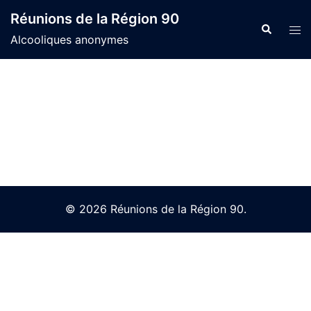
Skip
Réunions de la Région 90
to
Search
Tog
Alcooliques anonymes
content
men
© 2026 Réunions de la Région 90.