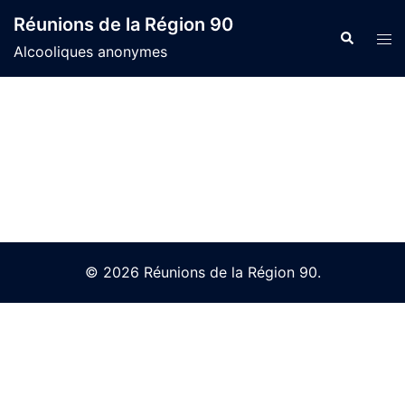
Skip
Réunions de la Région 90
to
Search
Tog
Alcooliques anonymes
content
men
© 2026 Réunions de la Région 90.