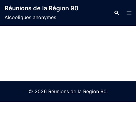
Skip
Réunions de la Région 90
to
Search
Tog
Alcooliques anonymes
content
men
© 2026 Réunions de la Région 90.