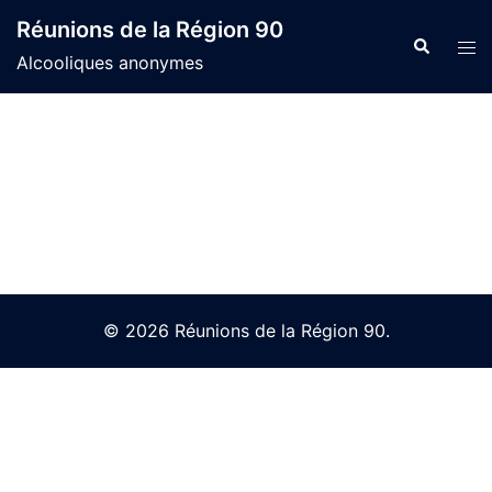
Skip
Réunions de la Région 90
to
Search
Tog
Alcooliques anonymes
content
men
© 2026 Réunions de la Région 90.